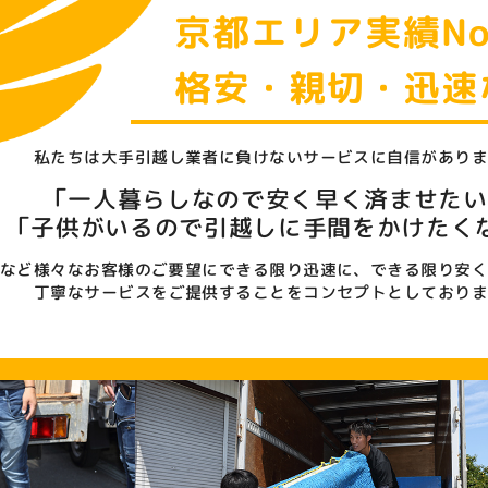
京都エリア実績No
格安・親切・迅速
私たちは大手引越し業者に
負けないサービスに自信があり
「一人暮らしなので
安く早く済ませたい
「子供がいるので引越しに
手間をかけたく
など様々なお客様のご要望に
できる限り迅速に、
できる限り安
丁寧なサービスをご提供することを
コンセプトとしており