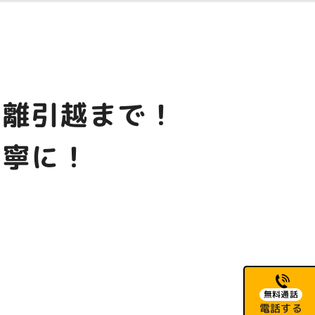
距離引越まで！
丁寧に！
無料通話
電話する