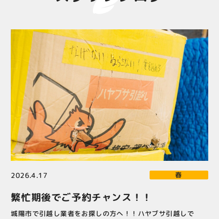
吊り作業
お悩み
城陽市
引越し
新生活
春
2026.4.17
繁忙期後でご予約チャンス！！
城陽市で引越し業者をお探しの方へ！！ハヤブサ引越しで