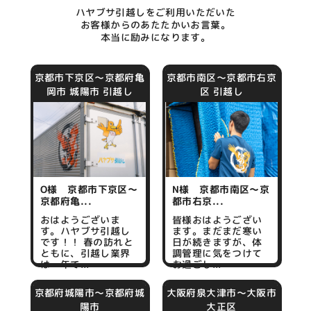
ハヤブサ引越しをご利用いただいた
お客様からのあたたかいお言葉。
本当に励みになります。
京都市下京区～京都府亀
京都市南区～京都市右京
岡市 城陽市 引越し
区 引越し
O様 京都市下京区～
N様 京都市南区～京
京都府亀...
都市右京...
おはようございま
皆様おはようござい
す。ハヤブサ引越し
ます。まだまだ寒い
です！！ 春の訪れと
日が続きますが、体
ともに、引越し業界
調管理に気をつけて
は一年で...
お過ごし...
京都府城陽市～京都府城
大阪府泉大津市～大阪市
陽市
大正区