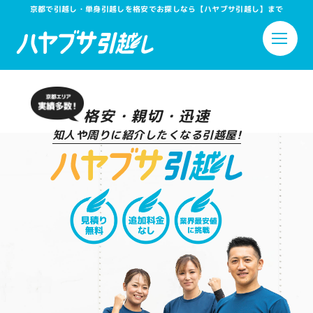
京都で引越し・単身引越しを格安でお探しなら【ハヤブサ引越し】まで
格安・親切・迅速
知人や周りに紹介したくなる引越屋!