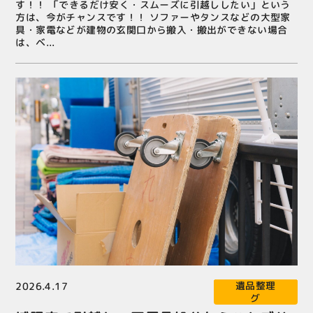
す！！ 「できるだけ安く・スムーズに引越ししたい」という
方は、今がチャンスです！！ ソファーやタンスなどの大型家
具・家電などが建物の玄関口から搬入・搬出ができない場合
は、ベ...
ハウスクリーニン
不用品処分
生前整理
遺品整理
城陽市
引越し
新生活
春
2026.4.17
グ